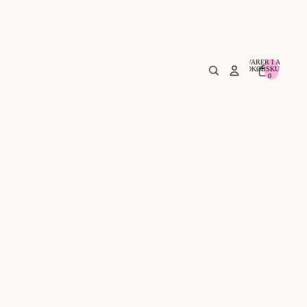
VARER I ALT I
INDKØBSKURVEN:
0
0