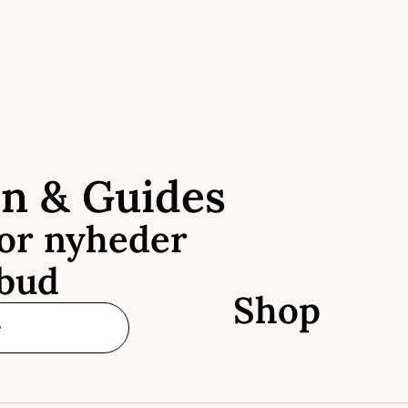
en & Guides
for nyheder
lbud
Shop