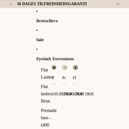
Gå til indhold
30 DAGES TILFREDSHEDSGARANTI
Bestsellers
Sale
Eyelash Extensions
Flat
Lashes
Y
Pr
Fl
Y
em
at
Flat
La
ad
La
sh
e
sh
lashes -
139,00 DKK
210,00 DKK
129,00 DKK
es
fa
es
Brun
ns
-
Premade
(4
fans -
00
fa
(400