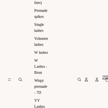
ns)
fans)
Premade
spikes
Single
lashes
Volumen
lashes
W lashes
W
Lashes -
Brun
VARER
INDKØB
Wispy
premade
- 7D
YY
Lashes