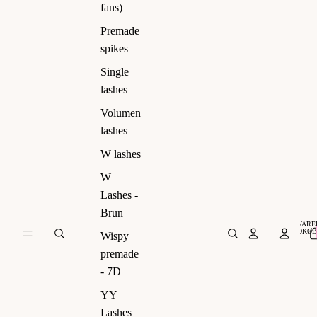
ns)
fans)
Premade
spikes
Single
lashes
Volumen
lashes
W lashes
W
Lashes -
Brun
VARER
INDKØB
Wispy
premade
- 7D
YY
Lashes