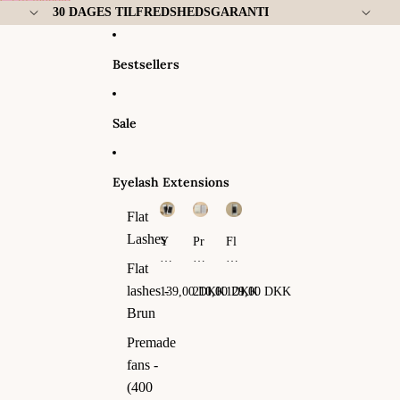
Gå til indhold
30 DAGES TILFREDSHEDSGARANTI
Bestsellers
Sale
Eyelash Extensions
Flat
Lashes
Y
Pr
Fl
Y
em
at
Flat
La
ad
La
sh
e
sh
lashes -
139,00 DKK
210,00 DKK
129,00 DKK
es
fa
es
Brun
ns
-
Premade
(4
fans -
00
fa
(400