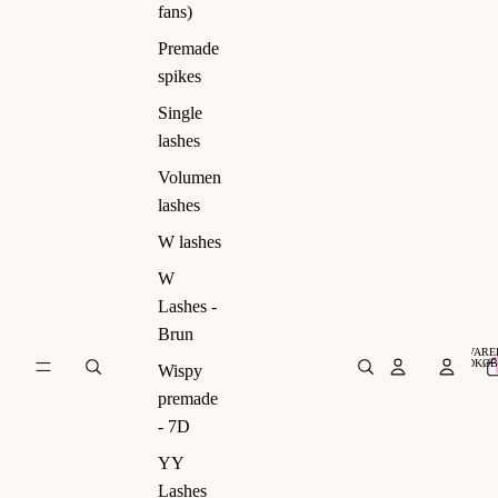
ns)
fans)
Premade
spikes
Single
lashes
Volumen
lashes
W lashes
W
Lashes -
Brun
VARER
INDKØB
Wispy
premade
- 7D
YY
Lashes