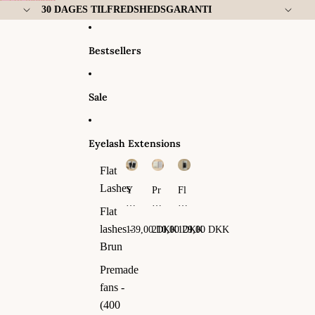
Gå til indhold
30 DAGES TILFREDSHEDSGARANTI
Bestsellers
Sale
Eyelash Extensions
Flat
Lashes
Y
Pr
Fl
Y
em
at
Flat
La
ad
La
sh
e
sh
lashes -
139,00 DKK
210,00 DKK
129,00 DKK
es
fa
es
Brun
ns
-
Premade
(4
fans -
00
fa
(400