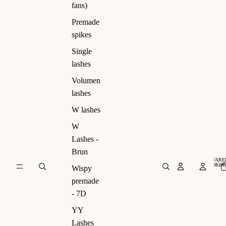
ns)
fans)
Premade
spikes
Single
lashes
Volumen
lashes
W lashes
W
Lashes -
Brun
VARER
INDKØB
Wispy
premade
- 7D
YY
Lashes