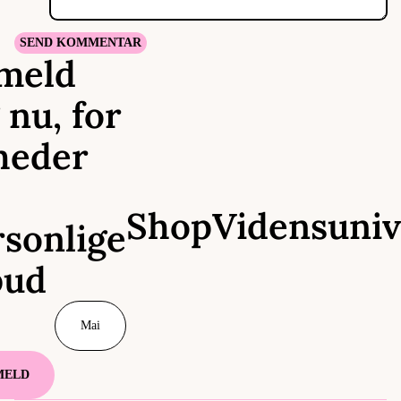
SEND KOMMENTAR
lmeld
 nu, for
heder
Shop
Vidensuniv
rsonlige
bud
MELD