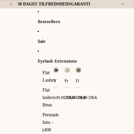
Gå til indhold
30 DAGES TILFREDSHEDSGARANTI
Bestsellers
Sale
Eyelash Extensions
Flat
Lashes
Y
Pr
Fl
Y
em
at
Flat
La
ad
La
sh
e
sh
lashes -
139,00 DKK
210,00 DKK
129,00 DKK
es
fa
es
Brun
ns
-
Premade
(4
fans -
00
fa
(400