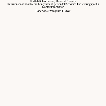
© 2026
Kilias Lashes
, Drevet af Shopify
Refusionspolitik
Politik om beskyttelse af persondata
Servicevilkår
Leveringspolitik
Kontaktinformation
Facebook
Instagram
Tiktok