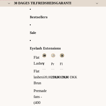
Gå til indhold
30 DAGES TILFREDSHEDSGARANTI
Bestsellers
Sale
Eyelash Extensions
Flat
Lashes
Y
Pr
Fl
Y
em
at
Flat
La
ad
La
sh
e
sh
lashes -
139,00 DKK
210,00 DKK
129,00 DKK
es
fa
es
Brun
ns
-
Premade
(4
fans -
00
fa
(400