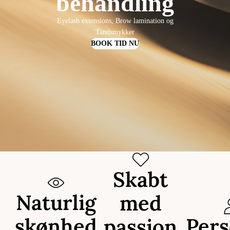
behandling
Eyelash extensions, Brow lamination og
Tandsmykker
BOOK TID NU
Skabt
Naturlig
med
skønhed
Pers
passion