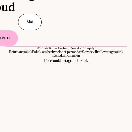
bud
MELD
© 2026
Kilias Lashes
, Drevet af Shopify
Refusionspolitik
Politik om beskyttelse af persondata
Servicevilkår
Leveringspolitik
Kontaktinformation
Facebook
Instagram
Tiktok