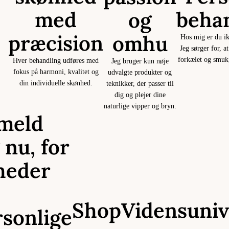
med
beha
og
præcision
omhu
Hos mig er du ik
Jeg sørger for, at
forkælet og smuk,
Hver behandling udføres med
Jeg bruger kun nøje
fokus på harmoni, kvalitet og
udvalgte produkter og
din individuelle skønhed.
teknikker, der passer til
dig og plejer dine
naturlige vipper og bryn.
lmeld
 nu, for
heder
Shop
Vidensuniv
rsonlige