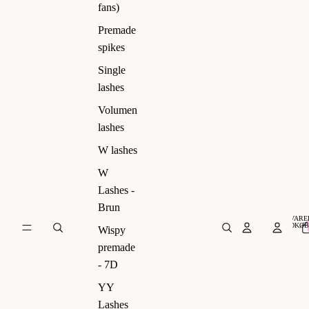
ns)
fans)
Premade
spikes
Single
lashes
Volumen
lashes
W lashes
W
Lashes -
Brun
VARER
INDKØB
Wispy
premade
- 7D
YY
Lashes