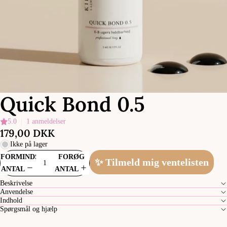
Quick Bond 0.5
5.0
|
1 anmeldelser
179,00 DKK
Ikke på lager
FORMINDSK
FORØG
✨ Tilmeld mig ventelisten
ANTAL
ANTAL
Beskrivelse
Anvendelse
Indhold
Spørgsmål og hjælp