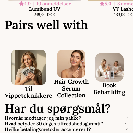
4.9
|
10 anmeldelser
5.0
|
3 anme
Udsolgt
Lumibond UV
YY Lash
249,00 DKK
139,00 D
Pairs well with
Hair Growth
Book
Serum
Til
Behanlding
Collection
Vippeteknikkere
Har du spørgsmål?
Hvornår modtager jeg min pakke?
Hvad betyder 30 dages tilfredshedsgaranti?
Hvilke betalingsmetoder accepterer I?