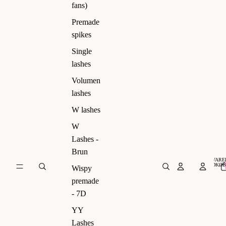
ns)
fans)
Premade
spikes
Single
lashes
Volumen
lashes
W lashes
W
Lashes -
Brun
VARER
INDKØB
Wispy
premade
- 7D
YY
Lashes