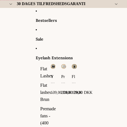
Gå til indhold
30 DAGES TILFREDSHEDSGARANTI
Bestsellers
Sale
Eyelash Extensions
Flat
Lashes
Y
Pr
Fl
Y
em
at
Flat
La
ad
La
sh
e
sh
lashes -
139,00 DKK
210,00 DKK
129,00 DKK
es
fa
es
Brun
ns
-
Premade
(4
fans -
00
fa
(400