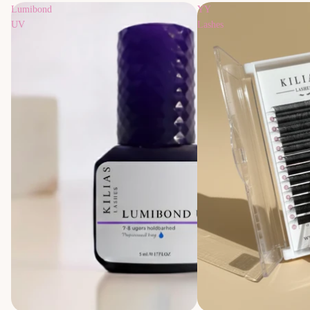
Lumibond
YY
UV
Lashes