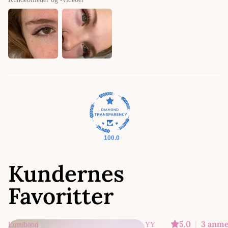
100.0
Kundernes
Favoritter
5.0
|
3 anme
Lumibond
YY