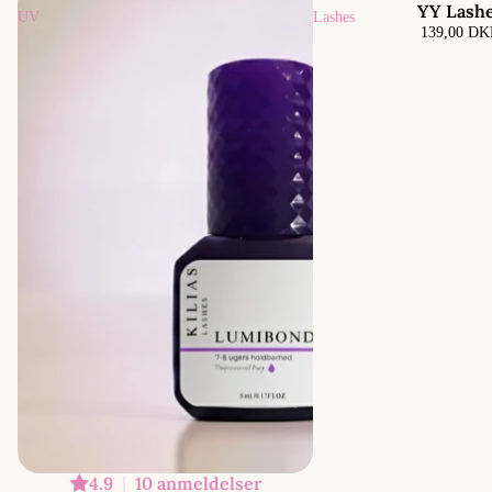
YY Lash
UV
Lashes
139,00 D
4.9
|
10 anmeldelser
Udsolgt