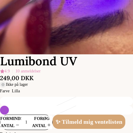
Lumibond UV
4.9
|
10 anmeldelser
249,00 DKK
Ikke på lager
Farve
Lilla
FORMINDSK
FORØG
✨ Tilmeld mig ventelisten
ANTAL
ANTAL