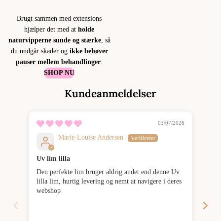
Brugt sammen med extensions
hjælper det med at
holde
naturvipperne sunde og stærke
, så
du undgår skader og
ikke behøver
pauser mellem behandlinger
.
SHOP NU
Kundeanmeldelser
03/07/2026
Marie-Louise Andersen
Uv lim lilla
Den perfekte lim bruger aldrig andet end denne Uv
Det
lilla lim, hurtig levering og nemt at navigere i deres
hol
webshop
eve