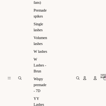
ns)
fans)
Premade
spikes
Single
lashes
Volumen
lashes
W lashes
W
Lashes -
Brun
VARER
INDKØB
Wispy
premade
- 7D
YY
Lashes