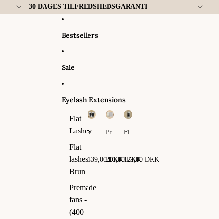
Gå til indhold
30 DAGES TILFREDSHEDSGARANTI
Bestsellers
Sale
Eyelash Extensions
Flat
Lashes
Y
Pr
Fl
Y
em
at
Flat
La
ad
La
sh
e
sh
lashes -
139,00 DKK
210,00 DKK
129,00 DKK
es
fa
es
Brun
ns
-
Premade
(4
fans -
00
fa
(400