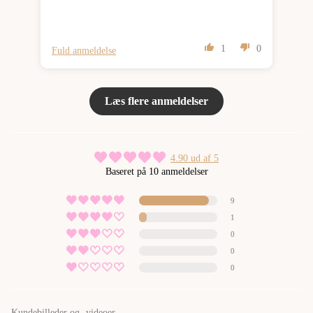
1
0
Fuld anmeldelse
Ful
Læs flere anmeldelser
4.90 ud af 5
Baseret på 10 anmeldelser
9
1
0
0
0
Kundebilleder og -videoer