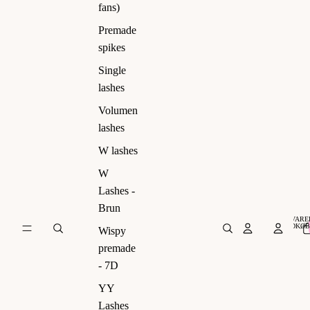
ns)
fans)
Premade
spikes
Single
lashes
Volumen
lashes
W lashes
W
Lashes -
Brun
VARER
INDKØB
Wispy
premade
- 7D
YY
Lashes