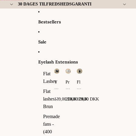
Gå til indhold
30 DAGES TILFREDSHEDSGARANTI
Bestsellers
Sale
Eyelash Extensions
Flat
Lashes
Y
Pr
Fl
Y
em
at
Flat
La
ad
La
sh
e
sh
lashes -
139,00 DKK
210,00 DKK
129,00 DKK
es
fa
es
Brun
ns
-
Premade
(4
fans -
00
fa
(400